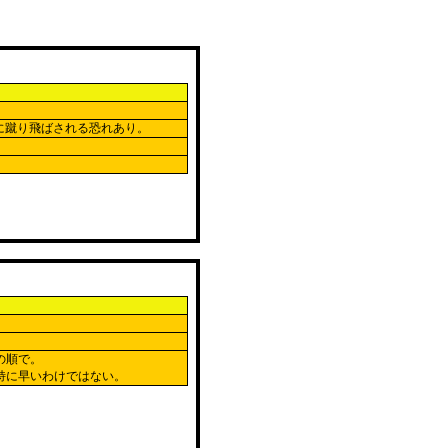
に蹴り飛ばされる恐れあり。
の順で。
特に早いわけではない。