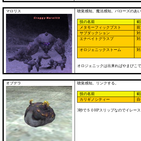
マロリス
聴覚感知。魔法感知。バローズのあ
技の名前
範
メタモーフィックブスト
前
サブダックション
対
エナベイトグラスプ
対
オロジェニックストーム
対
オロジェニックは出来ればやまびこ
オブデラ
聴覚感知。リンクする。
技の名前
範
カリギノシティー
自
3
秒で５０
HP
スリップなのでイレース