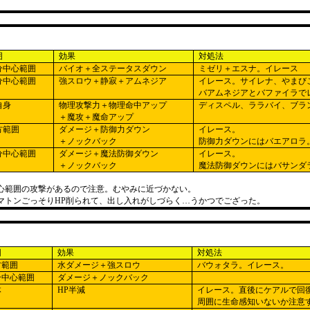
囲
効果
対処法
分中心範囲
バイオ＋全ステータスダウン
ミゼリ＋エスナ。イレース
分中心範囲
強スロウ＋静寂＋アムネジア
イレース。サイレナ、やまび
バアムネジアとバファイラで
自身
物理攻撃力＋物理命中アップ
ディスペル、ララバイ、ブラ
＋魔攻＋魔命アップ
方範囲
ダメージ＋防御力ダウン
イレース。
＋ノックバック
防御力ダウンにはバエアロラ
分中心範囲
ダメージ＋魔法防御ダウン
イレース。
＋ノックバック
魔法防御ダウンにはバサンダ
心範囲の攻撃があるので注意。むやみに近づかない。
マトンごっそりHP削られて、出し入れがしづらく…うかつでござった。
囲
効果
対処法
方範囲
水ダメージ＋強スロウ
バウォタラ。イレース。
分中心範囲
ダメージ＋ノックバック
体
HP
半減
イレース。直後にケアルで回
周囲に生命感知いないか注意