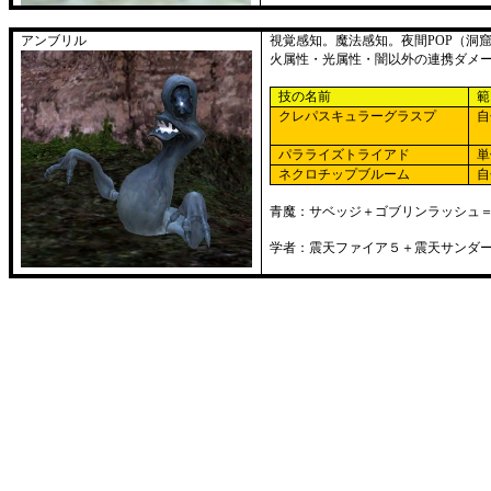
アンブリル
視覚感知。魔法感知。夜間
POP
（洞
火属性・光属性・闇以外の連携ダメ
技の名前
範
クレパスキュラーグラスプ
自
パラライズトライアド
単
ネクロチップブルーム
自
青魔：サベッジ＋ゴブリンラッシュ
学者：震天ファイア５＋震天サンダ