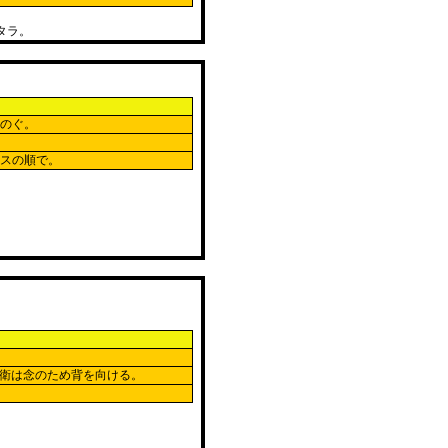
タラ。
しのぐ。
ースの順で。
衛は念のため背を向ける。