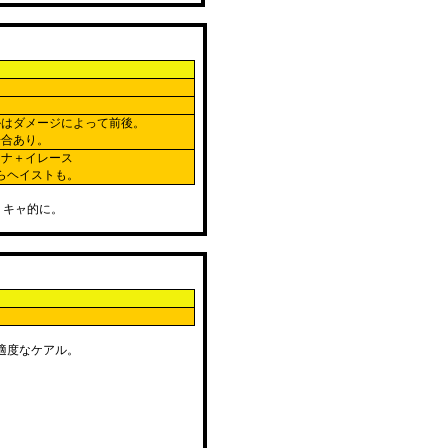
ルはダメージによって前後。
場合あり。
イナ＋イレース
らヘイストも。
リキャ的に。
。
適度なケアル。