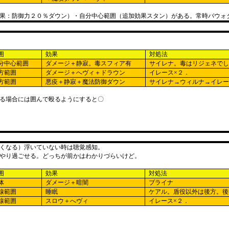
果：防御力２０％ダウン）・自分中心範囲（追加効果スタン）がある。常時バウォ
囲
効果
対処法
分中心範囲
ダメージ＋静寂。毒スフィア有
サイレナ。毒はリジェネで
方範囲
ダメージ＋へヴィ＋ドラウン
イレース×２．
方範囲
悪疫＋静寂＋魔法防御ダウン
サイレナ→ウィルナ→イレ
る場合には囲んで殴るようにすると〇
くなる）浮いていない時は聴覚感知。
やり過ごせる。どっちが前かはわかりづらいけど。
囲
効果
対処法
体
ダメージ＋暗闇
ブライナ
線範囲
睡眠
ケアル。盾役以外は後方。後
線範囲
スロウ＋へヴィ
イレース×２．