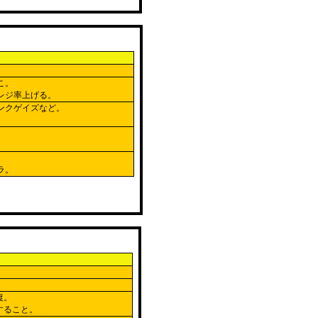
こ。
レジ率上げる。
ンクゲイズなど。
。
ラ。
復。
すること。