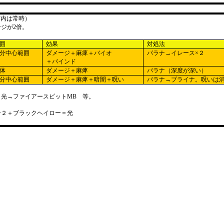
窟内は常時）
ージが
2
倍。
囲
効果
対処法
分中心範囲
ダメージ＋麻痺＋バイオ
パラナ→イレース×２
＋バインド
体
ダメージ＋麻痺
パラナ（深度が深い）
分中心範囲
ダメージ＋麻痺＋暗闇＋呪い
パラナ→ブライナ。呪いは
＝光→ファイアースピット
MB
等。
ー２＋ブラックヘイロー＝光