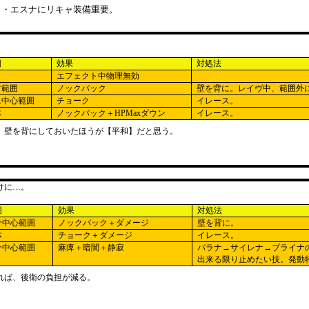
リ・エスナにリキャ装備重要。
囲
効果
対処法
エフェクト中物理無効
方範囲
ノックバック
壁を背に。レイヴ中、範囲外
象中心範囲
チョーク
イレース。
体
ノックバック＋
HPMax
ダウン
イレース。
、壁を背にしておいたほうが【平和】だと思う。
けに…。
囲
効果
対処法
分中心範囲
ノックバック＋ダメージ
壁を背に。
体
チョーク＋ダメージ
イレース。
分中心範囲
麻痺＋暗闇＋静寂
パラナ→サイレナ→ブライナ
出来る限り止めたい技。発動
れば、後衛の負担が減る。