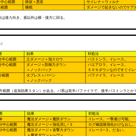
分中心範囲
静寂＋悪疫
サイレナ＋ウィルナ
線範囲
睡眠
ダメージで起きないのでケア
衛は後ろ向き。盾以外は横・後方に回る。
る）
囲
効果
対処法
分中心範囲
土ダメージ＋強スロウ
バストンラ。イレース。
分中心範囲
ダメージ＋防御力ダウン
バエアロラ。イレース。
＋ノックバック
５０％ダウンなのですぐイレ
方範囲
火ブレス＋バーン
バファイラ。イレース
＋ノックバック
方範囲（追加効果スタン）がある。バ系は前半バファイラで、後半バストンラとか
囲
効果
対処法
体
魔法ダメージ＋魔防ダウン
イレース。一撃避け可能。
分中心範囲
魔法ダメージ＋強化消し×３
ログ確認後強化かけなおし。
分中心範囲
魔法ダメージ＋攻撃力ダウン
イレース×３。だるい。
＋魔攻ダウン＋へヴィ