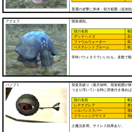
普通の攻撃に単体・前方範囲（追加効
アクエフ
聴覚感知。
技の名前
範
デッドヘイズ
自
ファウルウォーター
前
ペステレントブルーム
前
常時バウォタラでいいかも。多数で殴
パノプト
視覚見破り（風天候時、視覚範囲が狭
つまり浮いている時に背後付き進めば
技の名前
範
レテナグレア
単
シルバンスラバー
視
クラッシングゲイズ
視
土魔法多用。サイレス効果あり。