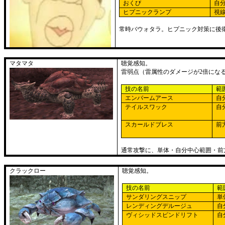
おくび
自
ヒプニックランプ
視
常時バウォタラ。ヒプニック対策に後
マタマタ
聴覚感知。
雷弱点（雷属性のダメージが
2
倍にな
技の名前
範
エンバームアース
自
テイルスワック
自
スカールドブレス
前
通常攻撃に、単体・自分中心範囲・前
クラックロー
聴覚感知。
技の名前
範
サンダリングスニップ
単
レンディングデルージュ
自
ヴィシッドスピンドリフト
自