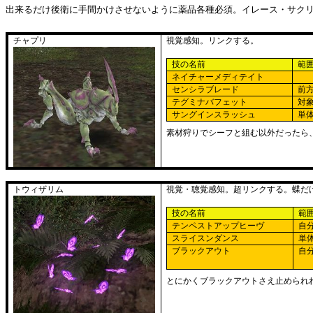
出来るだけ後衛に手間かけさせないように薬品各種必須。イレース・サク
チャプリ
視覚感知。リンクする。
技の名前
範
ネイチャーメディテイト
センシラブレード
前
テグミナバフェット
対
サングインスラッシュ
単
素材狩りでシーフと組む以外だったら
トウィザリム
視覚・聴覚感知。超リンクする。
蝶だ
技の名前
範
テンペストアップヒーヴ
自
スライスンダンス
単
ブラックアウト
自
とにかくブラックアウトさえ止められ