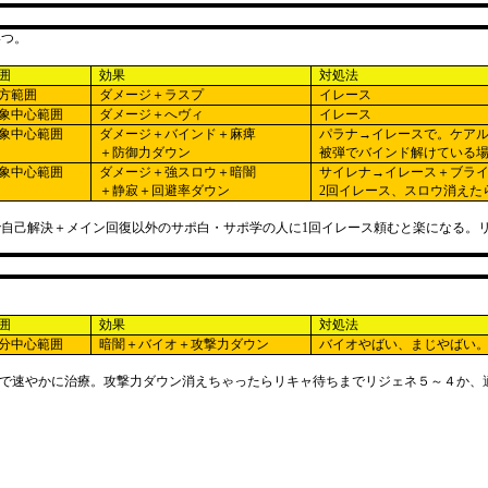
いつ。
囲
効果
対処法
方範囲
ダメージ＋ラスプ
イレース
象中心範囲
ダメージ＋へヴィ
イレース
象中心範囲
ダメージ＋バインド＋麻痺
パラナ→イレースで。ケア
＋防御力ダウン
被弾でバインド解けている
象中心範囲
ダメージ＋強スロウ＋暗闇
サイレナ→イレース＋ブラ
＋静寂＋回避率ダウン
2
回イレース、スロウ消えた
で自己解決＋メイン回復以外のサポ白・サポ学の人に
1
回イレース頼むと楽になる。
囲
効果
対処法
分中心範囲
暗闇＋バイオ＋攻撃力ダウン
バイオやばい、まじやばい
で速やかに治療。攻撃力ダウン消えちゃったらリキャ待ちまでリジェネ５～４か、