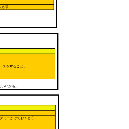
ル必須。
ースをすること。
でいいかも。
ダミーかけておくと〇