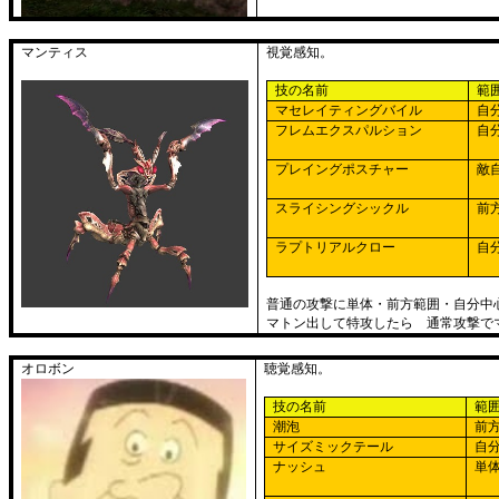
マンティス
視覚感知。
技の名前
範
マセレイティングバイル
自
フレムエクスパルション
自
プレイングポスチャー
敵
スライシングシックル
前
ラプトリアルクロー
自
普通の攻撃に単体・前方範囲・自分中
マトン出して特攻したら 通常攻撃で
オロボン
聴覚感知。
技の名前
範
潮泡
前
サイズミックテール
自
ナッシュ
単